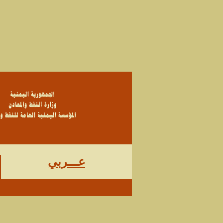
عـــربي